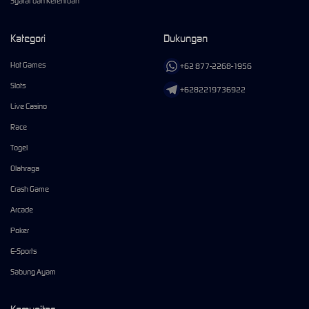
Syarat dan Ketentuan
Kategori
Dukungan
Hot Games
+62 877-2268-1956
Slots
+6282219736922
Live Casino
Race
Togel
Olahraga
Crash Game
Arcade
Poker
E-Sports
Sabung Ayam