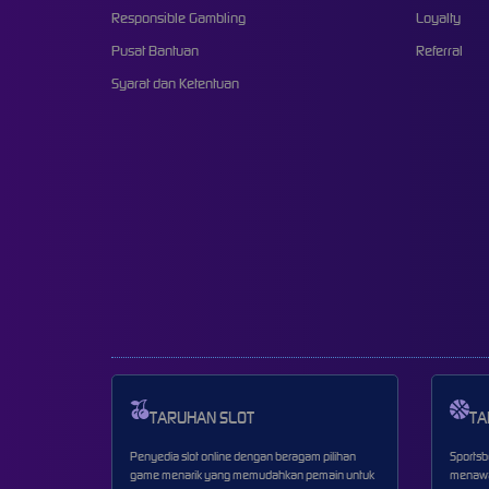
Responsible Gambling
Loyalty
Pusat Bantuan
Referral
Syarat dan Ketentuan
TARUHAN SLOT
TA
Penyedia slot online dengan beragam pilihan
Sportsb
game menarik yang memudahkan pemain untuk
menawar