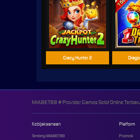
Crazy Hunter 2
Drago
MIABET88 # Provider Games Selot Online Terba
Kebijaksanaan
Platform
Tentang MIABET88
Promosi