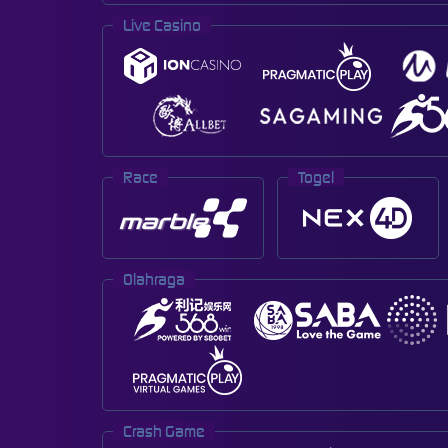
Live Casino
Race
Togel
Olahraga
Crash Game