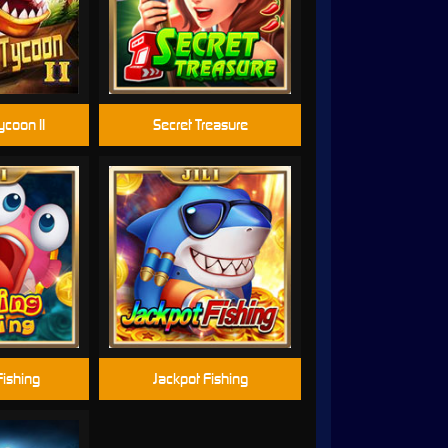
ycoon II
Secret Treasure
ishing
Jackpot Fishing