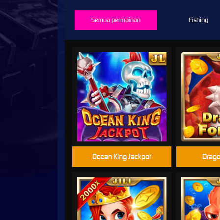
Semua permainan
Fishing
Ocean King Jackpot
Drago