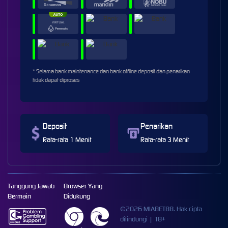
* Selama bank maintenance dan bank offline deposit dan penarikan
tidak dapat diproses
Deposit
Penarikan
Rata-rata 1 Menit
Rata-rata 3 Menit
Tanggung Jawab
Browser Yang
Bermain
Didukung
©2026 MIABET88. Hak cipta
dilindungi | 18+