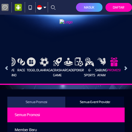
MASUK
DAFTAR
LOTS
LIVE
RACE
TOGEL
OLAHRAGA
CRASH
ARCADE
POKER
E-
SABUNG
PROMOSI
CASINO
GAME
SPORTS
AYAM
Semua Promosi
Semua Event Provider
Semua Promosi
Member Baru