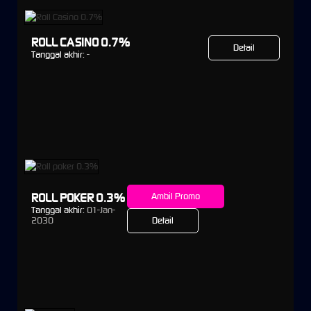
ROLL CASINO 0.7%
Detail
Tanggal akhir:
-
Ambil Promo
ROLL POKER 0.3%
Tanggal akhir:
01-Jan-
Detail
2030