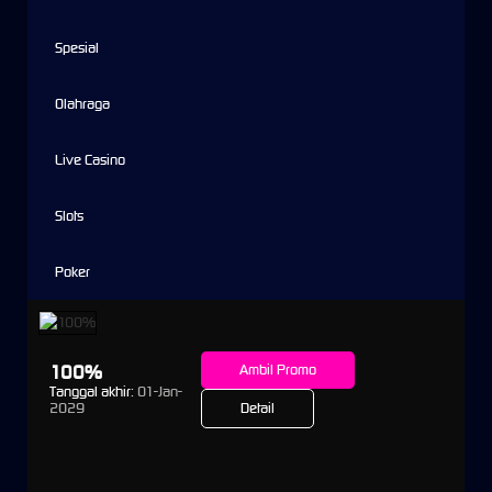
Spesial
Olahraga
Live Casino
Slots
Poker
Ambil Promo
100%
Tanggal akhir:
01-Jan-
Detail
2029