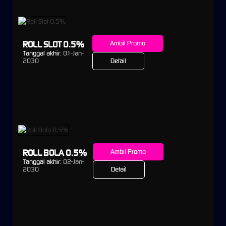
Ambil Promo
ROLL SLOT 0.5%
Tanggal akhir:
01-Jan-
Detail
2030
Ambil Promo
ROLL BOLA 0.5%
Tanggal akhir:
02-Jan-
Detail
2030