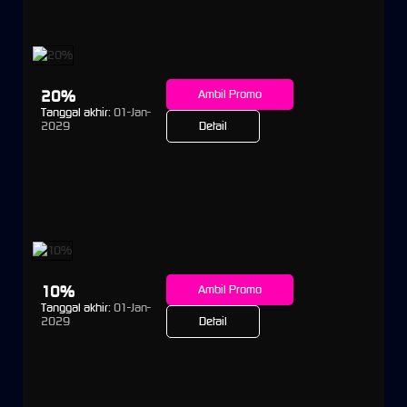
Ambil Promo
20%
Tanggal akhir:
01-Jan-
Detail
2029
Ambil Promo
10%
Tanggal akhir:
01-Jan-
Detail
2029