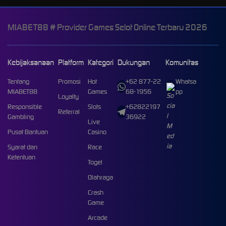
MIABET88 # Provider Games Selot Online Terbaru 2026
Kebijaksanaan
Platform
Kategori
Dukungan
Komunitas
Tentang
Promosi
Hot
+62 877-22
Whatsa
MIABET88
Games
68-1956
pp
Loyalty
Responsible
Slots
+62822197
Referral
Gambling
36922
Live
Pusat Bantuan
Casino
Syarat dan
Race
Ketentuan
Togel
Olahraga
Crash
Game
Arcade