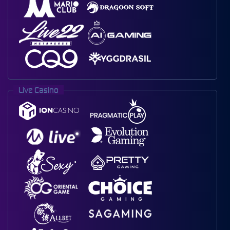
Live Casino