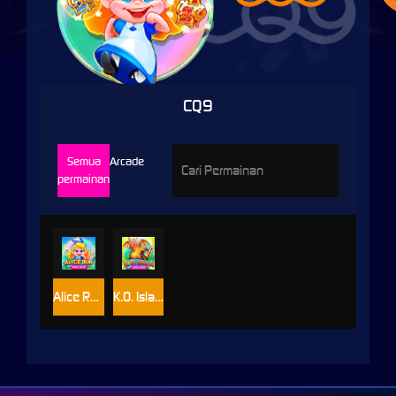
CQ9
Semua
Arcade
permainan
Alice Run
K.O. Island