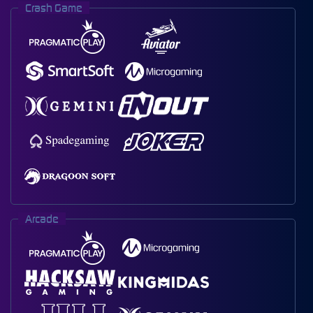
Crash Game
Arcade