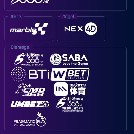
Race
Togel
Olahraga