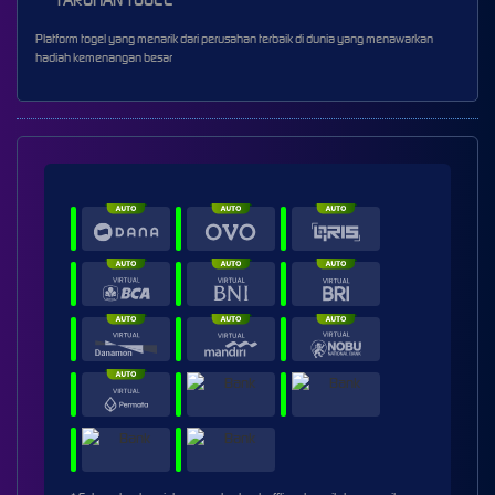
Platform togel yang menarik dari perusahan terbaik di dunia yang menawarkan
hadiah kemenangan besar