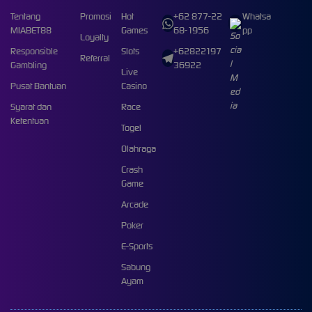
Tentang
Promosi
Hot
+62 877-22
Whatsa
MIABET88
Games
68-1956
pp
Loyalty
Responsible
Slots
+62822197
Referral
Gambling
36922
Live
Pusat Bantuan
Casino
Syarat dan
Race
Ketentuan
Togel
Olahraga
Crash
Game
Arcade
Poker
E-Sports
Sabung
Ayam