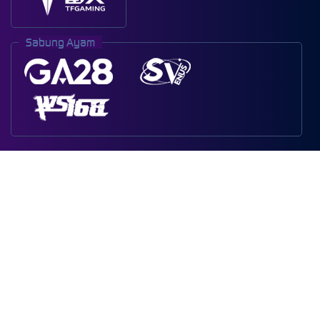
Sabung Ayam