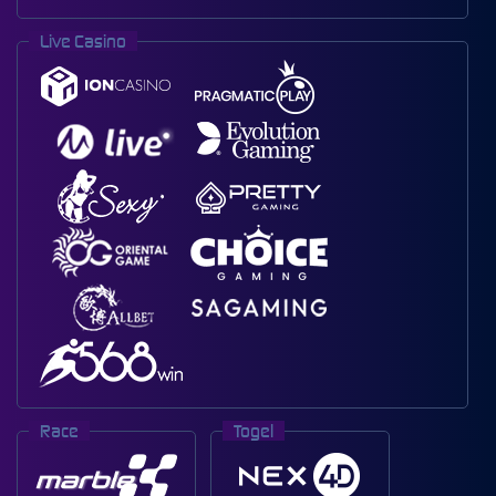
Live Casino
Race
Togel