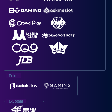
Poker
E-Sports