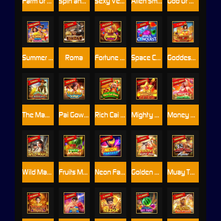
Farm Of Fortune
Spin and Win
Sexy Vegas
Alien Smash
God Of Wealth
Summer Splash Paradise
Roma
Fortune Jewels III
Space Conquest
Goddess Of Egypt
The Maya Myth
Pai Gow Ways
Rich Cai Shen
Mighty Sevens
Money Empire
Wild Mafia
Fruits Mania
Neon Fantasy
Golden Horse Ride
Muay Thai Fighter