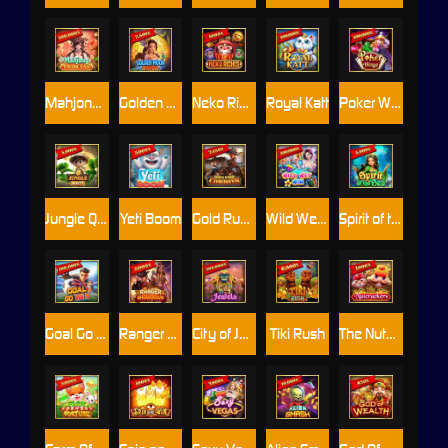
Mahjong Princess
Golden Moon Empire
Neko Riches
Royal Katt
Poker Ways
Jungle Quest
Yeti Boom
Gold Rush Cowboys
Wild Wet Win
Spirit of the Sea
Goal Go Win
Ranger Showdown
City of Jewels
Tiki Rush
The Nutcrackers