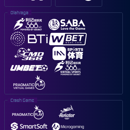
Olahraga
Crash Game