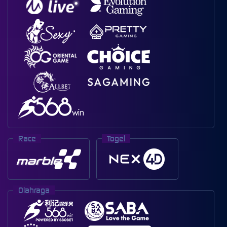
Race
Togel
Olahraga